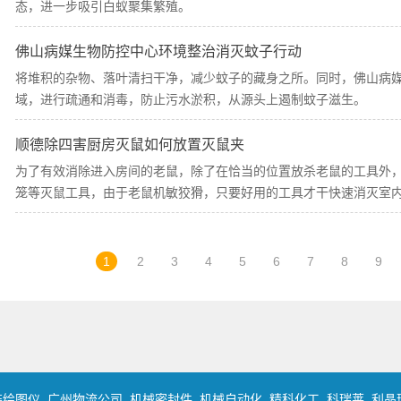
态，进一步吸引白蚁聚集繁殖。
佛山病媒生物防控中心环境整治消灭蚊子行动
将堆积的杂物、落叶清扫干净，减少蚊子的藏身之所。同时，佛山病
域，进行疏通和消毒，防止污水淤积，从源头上遏制蚊子滋生。
顺德除四害厨房灭鼠如何放置灭鼠夹
为了有效消除进入房间的老鼠，除了在恰当的位置放杀老鼠的工具外
笼等灭鼠工具，由于老鼠机敏狡猾，只要好用的工具才干快速消灭室
1
2
3
4
5
6
7
8
9
装绘图仪
广州物流公司
机械密封件
机械自动化
精科化工
科瑞莱
利晶