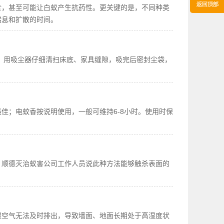
食，甚至可能让白蚁产生抗药性。更关键的是，不同种类
喘息和扩散的时间。
卵。用吸尘器仔细清扫床底、家具缝隙，吸完后密封尘袋，
佳；电蚊香按说明使用，一般可维持6-8小时。使用时保
。顺德灭治蚁害公司工作人员说此种方法能够触杀表面的
湿空气无法及时排出，导致墙面、地面长期处于高湿度状