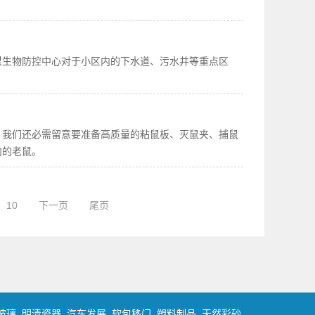
媒生物防控中心对于小区内的下水道、污水井等重点区
，我们还必需留意要准备高质量的粘鼠板、灭鼠夹、捕鼠
内的老鼠。
10
下一页
尾页
玻璃
明清瓷器
汽车发展
软包移门
塑料制品
天然彩砂