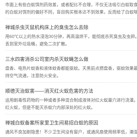
市面上有些白蚁饵剂药效差，或者配比不合理，不仅无法吸引白蚁取
的白蚁对饵剂的偏好不同，盲目购买根本达不到效果，反而给了白蚁
禅城杀虫灭鼠机构床上的臭虫怎么去除
用60℃以上的热水浸泡30分钟，再高温烘干，能彻底杀死臭虫及虫
丢到室外垃圾桶，避免二次扩散。
三水四害消杀公司室内杀灭蚊蝇怎么做
盘香、电热片蚊香和液体蚊香都能驱蚊。天黑前点燃盘香，驱蚊效果最
持空气流通，注意防火安全。
顺德灭治蚁害——消灭红火蚁危害的方法
运用剧毒性药物的一种或者多种混合制成液体对红火蚁巢穴进行浇灌
红火蚁，但是不能灭杀蚁穴内部深处的红火蚁。
禅城白蚁备案所家里卫生间易招白蚁的原因
通风不良加剧隐患！不少卫生间没有窗户，或通风扇使用频率低，潮