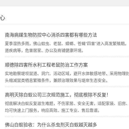
心
南海病媒生物防控中心消杀四害都有哪些方法
夏季湿热多雨，佛山蚊虫、老鼠、蟑螂、苍蝇“四害”进入高发繁殖期
道疾病等，危害居家、办公及商铺健康环境。
顺德除四害所水利工程老鼠防治工作方案
实地勘察堤坝鼠道、洞穴、活动区域，避开水体敏感地带，采用物理
头缩减鼠类栖息繁殖条件，兼顾治理效果与堤岸生态安全。
高明灭除白蚁公司三次规范施工，彻底根除不反复！
彻底解决白蚁反复滋生难题，不伤家居、安全无害，适配家装、旧房
均可快速上门服务，响应高效、施工专业、售后靠谱。
佛山白蚁验收：为什么杀虫剂灭白蚁越灭越多