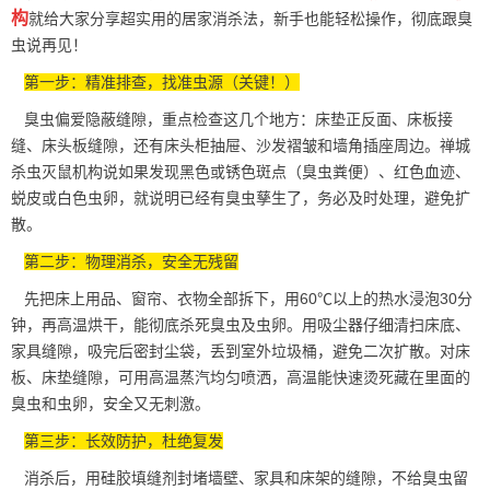
构
就给大家分享超实用的居家消杀法，新手也能轻松操作，彻底跟臭
虫说再见！
第一步：精准排查，找准虫源（关键！）
臭虫偏爱隐蔽缝隙，重点检查这几个地方：床垫正反面、床板接
缝、床头板缝隙，还有床头柜抽屉、沙发褶皱和墙角插座周边。禅城
杀虫灭鼠机构说如果发现黑色或锈色斑点（臭虫粪便）、红色血迹、
蜕皮或
白色虫卵
，就说明已经有臭虫孳生了，务必及时处理，避免扩
散。
第二步：物理消杀，安全无残留
先把
床上用品
、窗帘、衣物全部拆下，用60℃以上的热水浸泡30分
钟，再高温烘干，能彻底杀死臭虫及虫卵。用吸尘器仔细清扫床底、
家具缝隙，吸完后密封尘袋，丢到室外垃圾桶，避免二次扩散。对床
板、床垫缝隙，可用高温蒸汽均匀喷洒，高温能快速烫死藏在里面的
臭虫和虫卵，安全又无刺激。
第三步：长效防护，杜绝复发
消杀后，用硅胶填缝剂封堵墙壁、家具和床架的缝隙，不给
臭虫
留