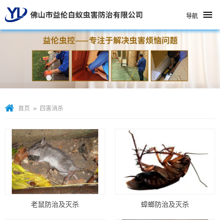
导航
»
首页
四害消杀
老鼠防治及灭杀
蟑螂防治及灭杀