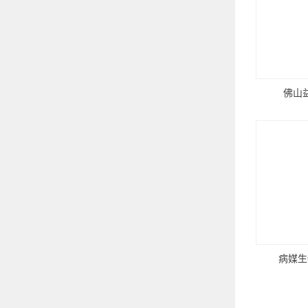
佛山
病媒生