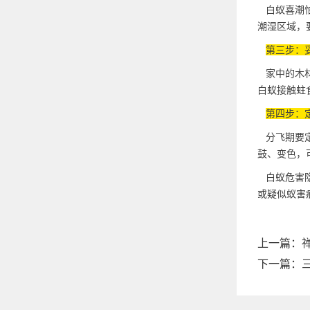
白蚁喜潮怕
潮湿区域，
第三步：
家中的木材
白蚁接触蛀
第四步：
分飞期要定
鼓、变色，
白蚁危害隐
或疑似蚁害
上一篇：
下一篇：