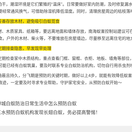
干，潮湿环境是它们繁殖的“温床”。日常要做好
室内防潮
，及时修复漏
要经常通风换气，可借助除湿机降低湿度。同时，清理房屋周边的枯枝落
妥善存放木材，避免吸引白蚁觅食
、木质家具、纸箱等，要远离地面和墙体存放，南海蚁害控制站建议可在
食。户外的木材、柴火等，不要堆放在房屋墙边，尽量移至远离住宅的地
定期排查隐患，早发现早处理
期检查家中木质结构，重点查看门框、窗框、衣柜、地板、墙角等部位
可能已经有白蚁筑巢，要及时联系专业白蚁防治机构，切勿自行用杀虫剂
蔽且持久，分飞期是预防的关键时期，做好以上4步，就能有效降低蚁害
痕迹，一定要及时寻求专业帮助，守护家宅安全，从预防白蚁开始～
禅城白蚁防治日常生活中怎么预防白蚁
三水预防白蚁机构发现长翅白蚁，务必提高警惕！