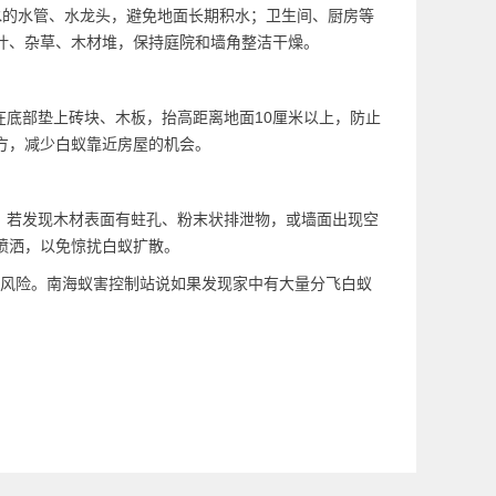
水的水管、水龙头，避免地面长期积水；卫生间、厨房等
叶、杂草、木材堆，保持庭院和墙角整洁干燥。
底部垫上砖块、木板，抬高距离地面10厘米以上，防止
方，减少白蚁靠近房屋的机会。
，若发现木材表面有蛀孔、粉末状
排泄物
，或墙面出现空
喷洒，以免惊扰白蚁扩散。
风险。南海蚁害控制站说如果发现家中有大量分飞白蚁