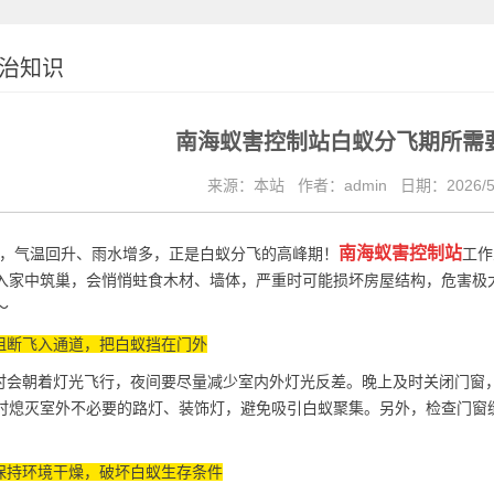
治知识
南海蚁害控制站白蚁分飞期所需
来源：本站
作者：admin
日期：2026/5
南海蚁害控制站
月，气温回升、雨水增多，正是白蚁分飞的高峰期！
工作
入家中筑巢，会悄悄蛀食木材、墙体，严重时可能损坏房屋结构，危害极
～
阻断飞入通道，把白蚁挡在门外
会朝着灯光飞行，夜间要尽量减少室内外灯光反差。晚上及时关闭门窗
时熄灭室外不必要的路灯、
装饰灯
，避免吸引白蚁聚集。另外，检查门窗
保持环境干燥，破坏白蚁生存条件